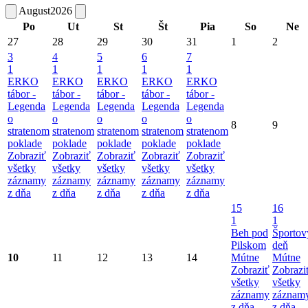
August
2026
Po
Ut
St
Št
Pia
So
Ne
27
28
29
30
31
1
2
3
4
5
6
7
1
1
1
1
1
ERKO
ERKO
ERKO
ERKO
ERKO
tábor -
tábor -
tábor -
tábor -
tábor -
Legenda
Legenda
Legenda
Legenda
Legenda
o
o
o
o
o
8
9
stratenom
stratenom
stratenom
stratenom
stratenom
poklade
poklade
poklade
poklade
poklade
Zobraziť
Zobraziť
Zobraziť
Zobraziť
Zobraziť
všetky
všetky
všetky
všetky
všetky
záznamy
záznamy
záznamy
záznamy
záznamy
z dňa
z dňa
z dňa
z dňa
z dňa
15
16
1
1
Beh pod
Športov
Pilskom
deň
10
11
12
13
14
Mútne
Mútne
Zobraziť
Zobrazi
všetky
všetky
záznamy
záznam
z dňa
z dňa