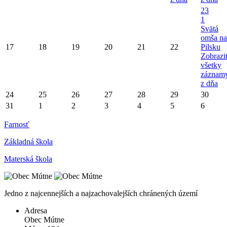
23
1
Svätá
omša na
17
18
19
20
21
22
Pilsku
Zobrazi
všetky
záznam
z dňa
24
25
26
27
28
29
30
31
1
2
3
4
5
6
Farnosť
Základná škola
Materská škola
Jedno z najcennejších a najzachovalejších chránených území
Adresa
Obec Mútne