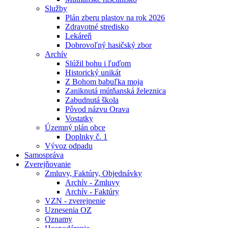
Služby
Plán zberu plastov na rok 2026
Zdravotné stredisko
Lekáreň
Dobrovoľný hasičský zbor
Archív
Slúžil bohu i ľuďom
Historický unikát
Z Bohom babuľka moja
Zaniknutá mútňanská železnica
Zabudnutá škola
Pôvod názvu Orava
Vostatky
Územný plán obce
Doplnky č. 1
Vývoz odpadu
Samospráva
Zverejňovanie
Zmluvy, Faktúry, Objednávky
Archív - Zmluvy
Archív - Faktúry
VZN - zverejnenie
Uznesenia OZ
Oznamy