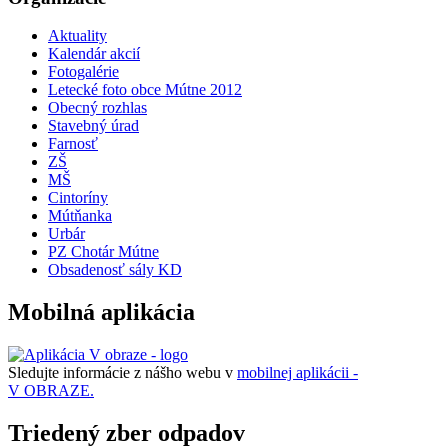
Aktuality
Kalendár akcií
Fotogalérie
Letecké foto obce Mútne 2012
Obecný rozhlas
Stavebný úrad
Farnosť
ZŠ
MŠ
Cintoríny
Mútňanka
Urbár
PZ Chotár Mútne
Obsadenosť sály KD
Mobilná aplikácia
Sledujte informácie z nášho webu v
mobilnej aplikácii -
V OBRAZE.
Triedený zber odpadov