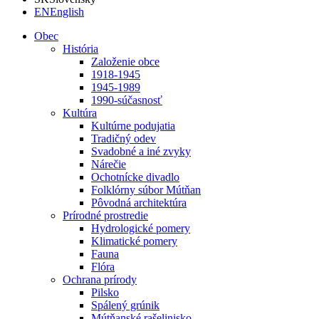
EN
English
Obec
História
Založenie obce
1918-1945
1945-1989
1990-súčasnosť
Kultúra
Kultúrne podujatia
Tradičný odev
Svadobné a iné zvyky
Nárečie
Ochotnícke divadlo
Folklórny súbor Mútňan
Pôvodná architektúra
Prírodné prostredie
Hydrologické pomery
Klimatické pomery
Fauna
Flóra
Ochrana prírody
Pilsko
Spálený grúnik
Mútňanské rašelinisko