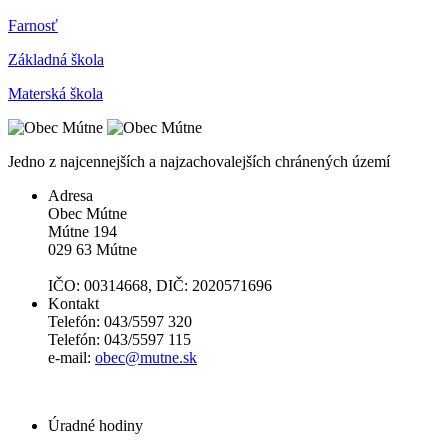
Farnosť
Základná škola
Materská škola
Jedno z najcennejších a najzachovalejších chránených území
Adresa
Obec Mútne
Mútne 194
029 63 Mútne
IČO: 00314668, DIČ: 2020571696
Kontakt
Telefón: 043/5597 320
Telefón: 043/5597 115
e-mail:
obec@mutne.sk
Úradné hodiny