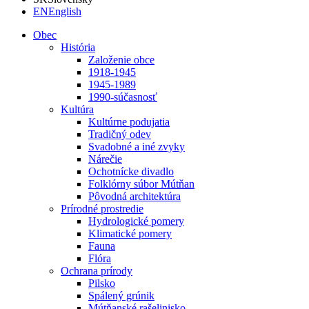
EN
English
Obec
História
Založenie obce
1918-1945
1945-1989
1990-súčasnosť
Kultúra
Kultúrne podujatia
Tradičný odev
Svadobné a iné zvyky
Nárečie
Ochotnícke divadlo
Folklórny súbor Mútňan
Pôvodná architektúra
Prírodné prostredie
Hydrologické pomery
Klimatické pomery
Fauna
Flóra
Ochrana prírody
Pilsko
Spálený grúnik
Mútňanské rašelinisko