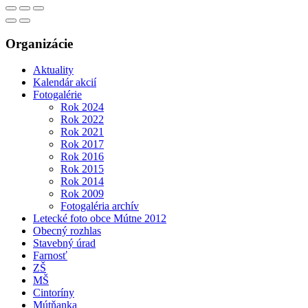
Organizácie
Aktuality
Kalendár akcií
Fotogalérie
Rok 2024
Rok 2022
Rok 2021
Rok 2017
Rok 2016
Rok 2015
Rok 2014
Rok 2009
Fotogaléria archív
Letecké foto obce Mútne 2012
Obecný rozhlas
Stavebný úrad
Farnosť
ZŠ
MŠ
Cintoríny
Mútňanka