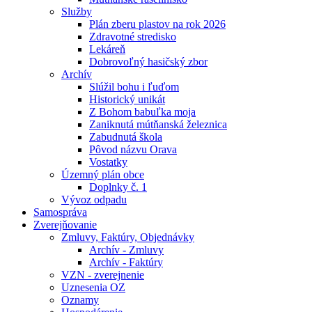
Služby
Plán zberu plastov na rok 2026
Zdravotné stredisko
Lekáreň
Dobrovoľný hasičský zbor
Archív
Slúžil bohu i ľuďom
Historický unikát
Z Bohom babuľka moja
Zaniknutá mútňanská železnica
Zabudnutá škola
Pôvod názvu Orava
Vostatky
Územný plán obce
Doplnky č. 1
Vývoz odpadu
Samospráva
Zverejňovanie
Zmluvy, Faktúry, Objednávky
Archív - Zmluvy
Archív - Faktúry
VZN - zverejnenie
Uznesenia OZ
Oznamy