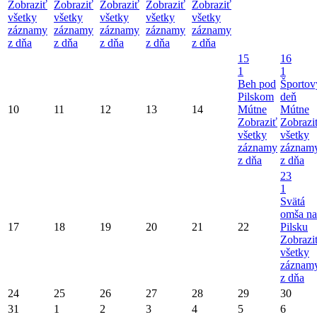
Zobraziť
Zobraziť
Zobraziť
Zobraziť
Zobraziť
všetky
všetky
všetky
všetky
všetky
záznamy
záznamy
záznamy
záznamy
záznamy
z dňa
z dňa
z dňa
z dňa
z dňa
15
16
1
1
Beh pod
Športov
Pilskom
deň
10
11
12
13
14
Mútne
Mútne
Zobraziť
Zobrazi
všetky
všetky
záznamy
záznam
z dňa
z dňa
23
1
Svätá
omša na
17
18
19
20
21
22
Pilsku
Zobrazi
všetky
záznam
z dňa
24
25
26
27
28
29
30
31
1
2
3
4
5
6