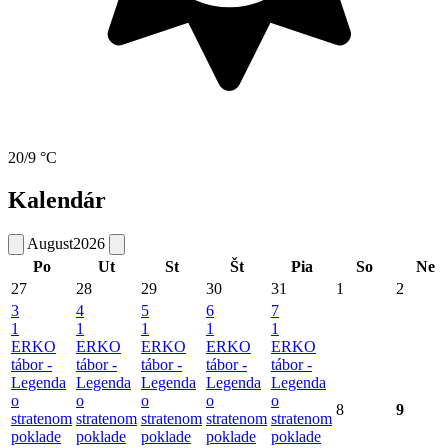
20/9 °C
Kalendár
August
2026
Po
Ut
St
Št
Pia
So
Ne
27
28
29
30
31
1
2
3
4
5
6
7
1
1
1
1
1
ERKO
ERKO
ERKO
ERKO
ERKO
tábor -
tábor -
tábor -
tábor -
tábor -
Legenda
Legenda
Legenda
Legenda
Legenda
o
o
o
o
o
8
9
stratenom
stratenom
stratenom
stratenom
stratenom
poklade
poklade
poklade
poklade
poklade