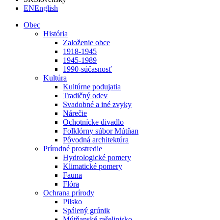
EN
English
Obec
História
Založenie obce
1918-1945
1945-1989
1990-súčasnosť
Kultúra
Kultúrne podujatia
Tradičný odev
Svadobné a iné zvyky
Nárečie
Ochotnícke divadlo
Folklórny súbor Mútňan
Pôvodná architektúra
Prírodné prostredie
Hydrologické pomery
Klimatické pomery
Fauna
Flóra
Ochrana prírody
Pilsko
Spálený grúnik
Mútňanské rašelinisko