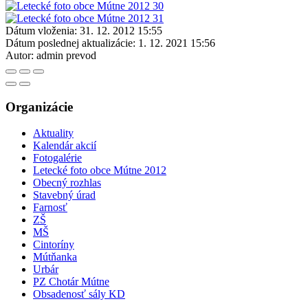
Dátum vloženia:
31. 12. 2012 15:55
Dátum poslednej aktualizácie:
1. 12. 2021 15:56
Autor:
admin prevod
Organizácie
Aktuality
Kalendár akcií
Fotogalérie
Letecké foto obce Mútne 2012
Obecný rozhlas
Stavebný úrad
Farnosť
ZŠ
MŠ
Cintoríny
Mútňanka
Urbár
PZ Chotár Mútne
Obsadenosť sály KD