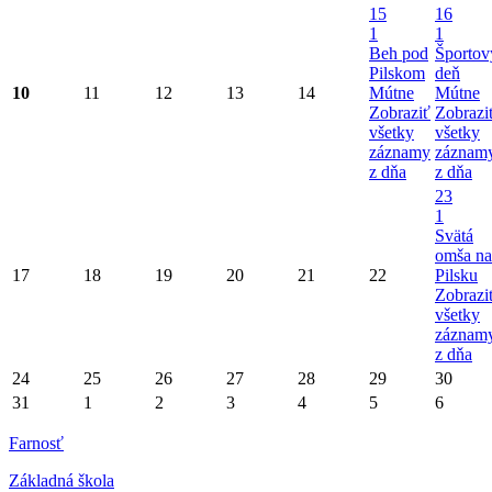
15
16
1
1
Beh pod
Športov
Pilskom
deň
10
11
12
13
14
Mútne
Mútne
Zobraziť
Zobrazi
všetky
všetky
záznamy
záznam
z dňa
z dňa
23
1
Svätá
omša na
17
18
19
20
21
22
Pilsku
Zobrazi
všetky
záznam
z dňa
24
25
26
27
28
29
30
31
1
2
3
4
5
6
Farnosť
Základná škola