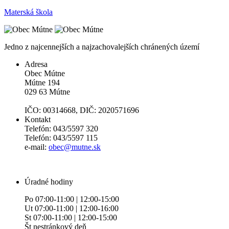
Materská škola
Jedno z najcennejších a najzachovalejších chránených území
Adresa
Obec Mútne
Mútne 194
029 63 Mútne
IČO: 00314668, DIČ: 2020571696
Kontakt
Telefón: 043/5597 320
Telefón: 043/5597 115
e-mail:
obec@mutne.sk
Úradné hodiny
Po 07:00-11:00 | 12:00-15:00
Ut 07:00-11:00 | 12:00-16:00
St 07:00-11:00 | 12:00-15:00
Št nestránkový deň