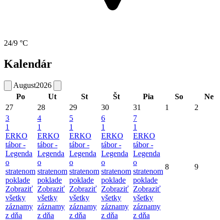
24/9 °C
Kalendár
August
2026
Po
Ut
St
Št
Pia
So
Ne
27
28
29
30
31
1
2
3
4
5
6
7
1
1
1
1
1
ERKO
ERKO
ERKO
ERKO
ERKO
tábor -
tábor -
tábor -
tábor -
tábor -
Legenda
Legenda
Legenda
Legenda
Legenda
o
o
o
o
o
8
9
stratenom
stratenom
stratenom
stratenom
stratenom
poklade
poklade
poklade
poklade
poklade
Zobraziť
Zobraziť
Zobraziť
Zobraziť
Zobraziť
všetky
všetky
všetky
všetky
všetky
záznamy
záznamy
záznamy
záznamy
záznamy
z dňa
z dňa
z dňa
z dňa
z dňa