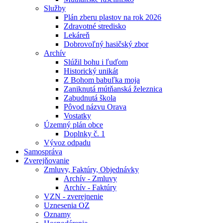
Služby
Plán zberu plastov na rok 2026
Zdravotné stredisko
Lekáreň
Dobrovoľný hasičský zbor
Archív
Slúžil bohu i ľuďom
Historický unikát
Z Bohom babuľka moja
Zaniknutá mútňanská železnica
Zabudnutá škola
Pôvod názvu Orava
Vostatky
Územný plán obce
Doplnky č. 1
Vývoz odpadu
Samospráva
Zverejňovanie
Zmluvy, Faktúry, Objednávky
Archív - Zmluvy
Archív - Faktúry
VZN - zverejnenie
Uznesenia OZ
Oznamy