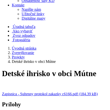
Obsadenosť sály KD
Kontakt
Napíšte nám
Užitočné linky
Digitálne mapy
Úradná tabuľa
Ako vybaviť
Zvoz odpadov
Fotogaléria
Úvodná stránka
Zverejňovanie
Projekty
Detské ihrisko v obci Mútne
Detské ihrisko v obci Mútne
Zapisnica - Suhrnny protokol zakazky c6166.pdf (184.39 kB)
Prílohy