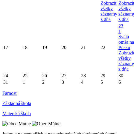
Zobraziť
Zobrazi
všetky
všetky
záznamy
záznam
z dňa
z dňa
23
1
Svätá
omša na
17
18
19
20
21
22
Pilsku
Zobrazi
všetky
záznam
z dňa
24
25
26
27
28
29
30
31
1
2
3
4
5
6
Farnosť
Základná škola
Materská škola
Jedno z najcennejších a najzachovalejších chránených území