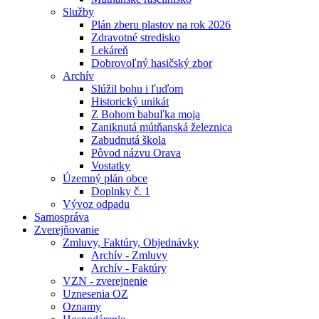
Služby
Plán zberu plastov na rok 2026
Zdravotné stredisko
Lekáreň
Dobrovoľný hasičský zbor
Archív
Slúžil bohu i ľuďom
Historický unikát
Z Bohom babuľka moja
Zaniknutá mútňanská železnica
Zabudnutá škola
Pôvod názvu Orava
Vostatky
Územný plán obce
Doplnky č. 1
Vývoz odpadu
Samospráva
Zverejňovanie
Zmluvy, Faktúry, Objednávky
Archív - Zmluvy
Archív - Faktúry
VZN - zverejnenie
Uznesenia OZ
Oznamy