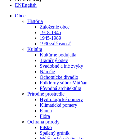
EN
English
Obec
História
Založenie obce
1918-1945
1945-1989
1990-súčasnosť
Kultúra
Kultúrne podujatia
Tradičný odev
Svadobné a iné zvyky
Nárečie
Ochotnícke divadlo
Folklórny súbor Mútňan
Pôvodná architektúra
Prírodné prostredie
Hydrologické pomery
Klimatické pomery
Fauna
Flóra
Ochrana prírody
Pilsko
Spálený grúnik
Mútňanské rašelinisko