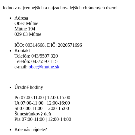
Jedno z najcennejších a najzachovalejších chránených území
Adresa
Obec Mútne
Mútne 194
029 63 Mútne
IČO: 00314668, DIČ: 2020571696
Kontakt
Telefón: 043/5597 320
Telefón: 043/5597 115
e-mail:
obec@mutne.sk
Úradné hodiny
Po 07:00-11:00 | 12:00-15:00
Ut 07:00-11:00 | 12:00-16:00
St 07:00-11:00 | 12:00-15:00
Št nestránkový deň
Pia 07:00-11:00 | 12:00-14:00
Kde nás nájdete?