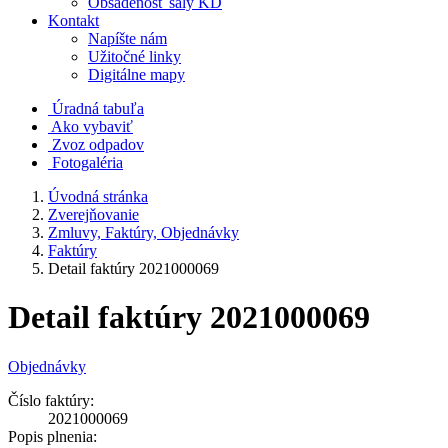
Obsadenosť sály KD
Kontakt
Napíšte nám
Užitočné linky
Digitálne mapy
Úradná tabuľa
Ako vybaviť
Zvoz odpadov
Fotogaléria
Úvodná stránka
Zverejňovanie
Zmluvy, Faktúry, Objednávky
Faktúry
Detail faktúry 2021000069
Detail faktúry 2021000069
Objednávky
Číslo faktúry:
2021000069
Popis plnenia: