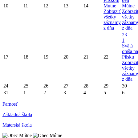
Pilskom
deň
10
11
12
13
14
Mútne
Mútne
Zobraziť
Zobrazi
všetky
všetky
záznamy
záznam
z dňa
z dňa
23
1
Svätá
omša na
17
18
19
20
21
22
Pilsku
Zobrazi
všetky
záznam
z dňa
24
25
26
27
28
29
30
31
1
2
3
4
5
6
Farnosť
Základná škola
Materská škola