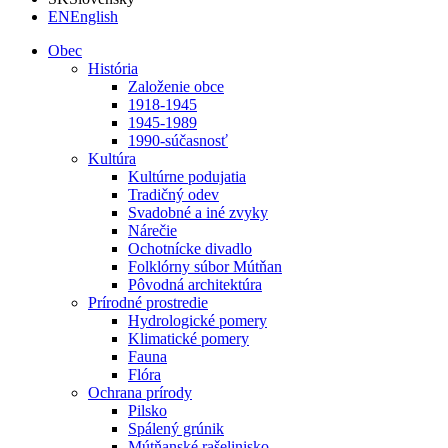
EN
English
Obec
História
Založenie obce
1918-1945
1945-1989
1990-súčasnosť
Kultúra
Kultúrne podujatia
Tradičný odev
Svadobné a iné zvyky
Nárečie
Ochotnícke divadlo
Folklórny súbor Mútňan
Pôvodná architektúra
Prírodné prostredie
Hydrologické pomery
Klimatické pomery
Fauna
Flóra
Ochrana prírody
Pilsko
Spálený grúnik
Mútňanské rašelinisko