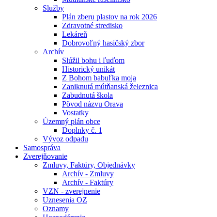
Služby
Plán zberu plastov na rok 2026
Zdravotné stredisko
Lekáreň
Dobrovoľný hasičský zbor
Archív
Slúžil bohu i ľuďom
Historický unikát
Z Bohom babuľka moja
Zaniknutá mútňanská železnica
Zabudnutá škola
Pôvod názvu Orava
Vostatky
Územný plán obce
Doplnky č. 1
Vývoz odpadu
Samospráva
Zverejňovanie
Zmluvy, Faktúry, Objednávky
Archív - Zmluvy
Archív - Faktúry
VZN - zverejnenie
Uznesenia OZ
Oznamy