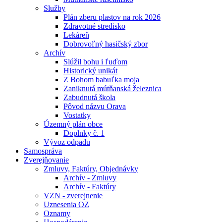
Služby
Plán zberu plastov na rok 2026
Zdravotné stredisko
Lekáreň
Dobrovoľný hasičský zbor
Archív
Slúžil bohu i ľuďom
Historický unikát
Z Bohom babuľka moja
Zaniknutá mútňanská železnica
Zabudnutá škola
Pôvod názvu Orava
Vostatky
Územný plán obce
Doplnky č. 1
Vývoz odpadu
Samospráva
Zverejňovanie
Zmluvy, Faktúry, Objednávky
Archív - Zmluvy
Archív - Faktúry
VZN - zverejnenie
Uznesenia OZ
Oznamy