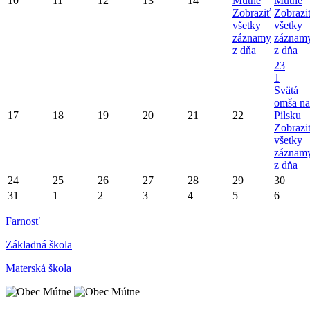
10
11
12
13
14
Mútne
Mútne
Zobraziť
Zobrazi
všetky
všetky
záznamy
záznam
z dňa
z dňa
23
1
Svätá
omša na
17
18
19
20
21
22
Pilsku
Zobrazi
všetky
záznam
z dňa
24
25
26
27
28
29
30
31
1
2
3
4
5
6
Farnosť
Základná škola
Materská škola