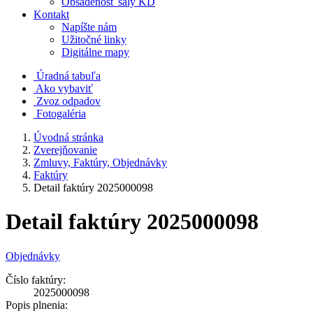
Obsadenosť sály KD
Kontakt
Napíšte nám
Užitočné linky
Digitálne mapy
Úradná tabuľa
Ako vybaviť
Zvoz odpadov
Fotogaléria
Úvodná stránka
Zverejňovanie
Zmluvy, Faktúry, Objednávky
Faktúry
Detail faktúry 2025000098
Detail faktúry 2025000098
Objednávky
Číslo faktúry:
2025000098
Popis plnenia: