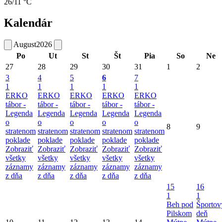
26/11 °C
Kalendár
August
2026
Po
Ut
St
Št
Pia
So
Ne
27
28
29
30
31
1
2
3
4
5
6
7
1
1
1
1
1
ERKO
ERKO
ERKO
ERKO
ERKO
tábor -
tábor -
tábor -
tábor -
tábor -
Legenda
Legenda
Legenda
Legenda
Legenda
o
o
o
o
o
8
9
stratenom
stratenom
stratenom
stratenom
stratenom
poklade
poklade
poklade
poklade
poklade
Zobraziť
Zobraziť
Zobraziť
Zobraziť
Zobraziť
všetky
všetky
všetky
všetky
všetky
záznamy
záznamy
záznamy
záznamy
záznamy
z dňa
z dňa
z dňa
z dňa
z dňa
15
16
1
1
Beh pod
Športov
Pilskom
deň