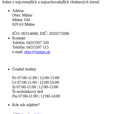
Jedno z najcennejších a najzachovalejších chránených území
Adresa
Obec Mútne
Mútne 194
029 63 Mútne
IČO: 00314668, DIČ: 2020571696
Kontakt
Telefón: 043/5597 320
Telefón: 043/5597 115
e-mail:
obec@mutne.sk
Úradné hodiny
Po 07:00-11:00 | 12:00-15:00
Ut 07:00-11:00 | 12:00-16:00
St 07:00-11:00 | 12:00-15:00
Št nestránkový deň
Pia 07:00-11:00 | 12:00-14:00
Kde nás nájdete?