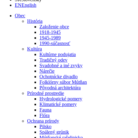
EN
English
Obec
História
Založenie obce
1918-1945
1945-1989
1990-súčasnosť
Kultúra
Kultúrne podujatia
Tradičný odev
Svadobné a iné zvyky
Nárečie
Ochotnícke divadlo
Folklórny súbor Mútňan
Pôvodná architektúra
Prírodné prostredie
Hydrologické pomery
Klimatické pomery
Fauna
Flóra
Ochrana prírody
Pilsko
Spálený grúnik
Mútňanské rašelinisko