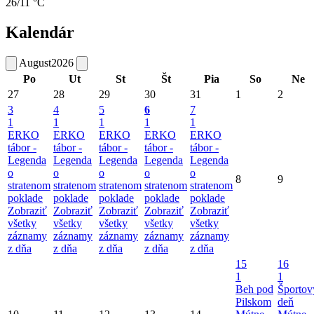
26/11 °C
Kalendár
August
2026
Po
Ut
St
Št
Pia
So
Ne
27
28
29
30
31
1
2
3
4
5
6
7
1
1
1
1
1
ERKO
ERKO
ERKO
ERKO
ERKO
tábor -
tábor -
tábor -
tábor -
tábor -
Legenda
Legenda
Legenda
Legenda
Legenda
o
o
o
o
o
8
9
stratenom
stratenom
stratenom
stratenom
stratenom
poklade
poklade
poklade
poklade
poklade
Zobraziť
Zobraziť
Zobraziť
Zobraziť
Zobraziť
všetky
všetky
všetky
všetky
všetky
záznamy
záznamy
záznamy
záznamy
záznamy
z dňa
z dňa
z dňa
z dňa
z dňa
15
16
1
1
Beh pod
Športov
Pilskom
deň