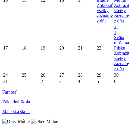
10
11
12
13
14
Mútne
Mútne
Zobraziť
Zobrazi
všetky
všetky
záznamy
záznam
z dňa
z dňa
23
1
Svätá
omša na
17
18
19
20
21
22
Pilsku
Zobrazi
všetky
záznam
z dňa
24
25
26
27
28
29
30
31
1
2
3
4
5
6
Farnosť
Základná škola
Materská škola