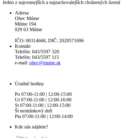
Jedno z najcennejších a najzachovalejších chránených území
Adresa
Obec Mútne
Mútne 194
029 63 Mútne
IČO: 00314668, DIČ: 2020571696
Kontakt
Telefón: 043/5597 320
Telefón: 043/5597 115
e-mail:
obec@mutne.sk
Úradné hodiny
Po 07:00-11:00 | 12:00-15:00
Ut 07:00-11:00 | 12:00-16:00
St 07:00-11:00 | 12:00-15:00
Št nestránkový deň
Pia 07:00-11:00 | 12:00-14:00
Kde nás nájdete?