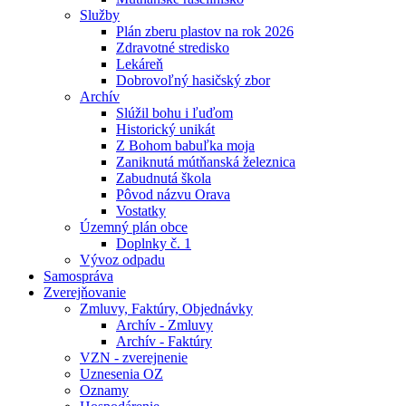
Služby
Plán zberu plastov na rok 2026
Zdravotné stredisko
Lekáreň
Dobrovoľný hasičský zbor
Archív
Slúžil bohu i ľuďom
Historický unikát
Z Bohom babuľka moja
Zaniknutá mútňanská železnica
Zabudnutá škola
Pôvod názvu Orava
Vostatky
Územný plán obce
Doplnky č. 1
Vývoz odpadu
Samospráva
Zverejňovanie
Zmluvy, Faktúry, Objednávky
Archív - Zmluvy
Archív - Faktúry
VZN - zverejnenie
Uznesenia OZ
Oznamy