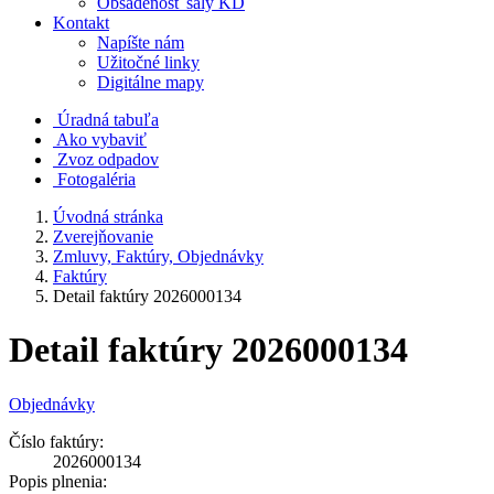
Obsadenosť sály KD
Kontakt
Napíšte nám
Užitočné linky
Digitálne mapy
Úradná tabuľa
Ako vybaviť
Zvoz odpadov
Fotogaléria
Úvodná stránka
Zverejňovanie
Zmluvy, Faktúry, Objednávky
Faktúry
Detail faktúry 2026000134
Detail faktúry 2026000134
Objednávky
Číslo faktúry:
2026000134
Popis plnenia: