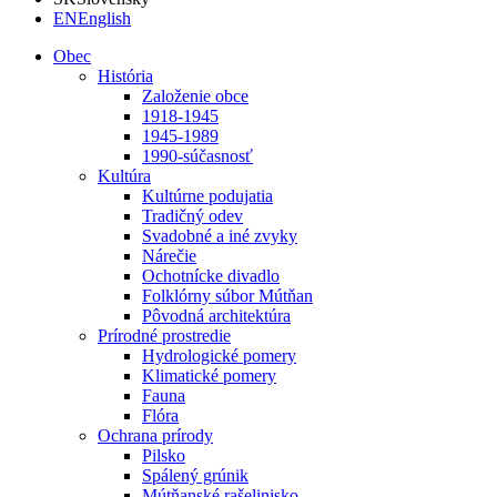
EN
English
Obec
História
Založenie obce
1918-1945
1945-1989
1990-súčasnosť
Kultúra
Kultúrne podujatia
Tradičný odev
Svadobné a iné zvyky
Nárečie
Ochotnícke divadlo
Folklórny súbor Mútňan
Pôvodná architektúra
Prírodné prostredie
Hydrologické pomery
Klimatické pomery
Fauna
Flóra
Ochrana prírody
Pilsko
Spálený grúnik
Mútňanské rašelinisko