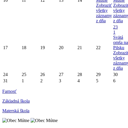
10
11
12
13
14
Mútne
Mútne
Zobraziť
Zobrazi
všetky
všetky
záznamy
záznam
z dňa
z dňa
23
1
Svätá
omša na
17
18
19
20
21
22
Pilsku
Zobrazi
všetky
záznam
z dňa
24
25
26
27
28
29
30
31
1
2
3
4
5
6
Farnosť
Základná škola
Materská škola