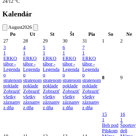
24/12 °C
Kalendár
August
2026
Po
Ut
St
Št
Pia
So
Ne
27
28
29
30
31
1
2
3
4
5
6
7
1
1
1
1
1
ERKO
ERKO
ERKO
ERKO
ERKO
tábor -
tábor -
tábor -
tábor -
tábor -
Legenda
Legenda
Legenda
Legenda
Legenda
o
o
o
o
o
8
9
stratenom
stratenom
stratenom
stratenom
stratenom
poklade
poklade
poklade
poklade
poklade
Zobraziť
Zobraziť
Zobraziť
Zobraziť
Zobraziť
všetky
všetky
všetky
všetky
všetky
záznamy
záznamy
záznamy
záznamy
záznamy
z dňa
z dňa
z dňa
z dňa
z dňa
15
16
1
1
Beh pod
Športov
Pilskom
deň