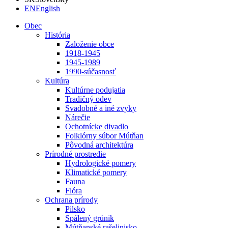
EN
English
Obec
História
Založenie obce
1918-1945
1945-1989
1990-súčasnosť
Kultúra
Kultúrne podujatia
Tradičný odev
Svadobné a iné zvyky
Nárečie
Ochotnícke divadlo
Folklórny súbor Mútňan
Pôvodná architektúra
Prírodné prostredie
Hydrologické pomery
Klimatické pomery
Fauna
Flóra
Ochrana prírody
Pilsko
Spálený grúnik
Mútňanské rašelinisko