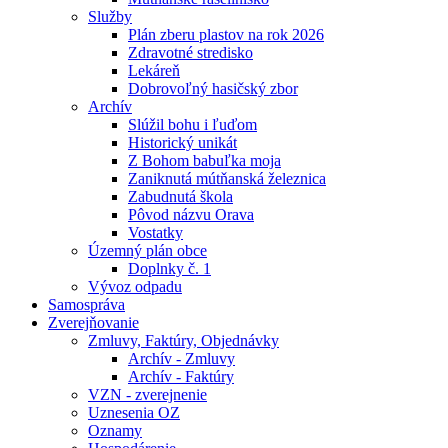
Služby
Plán zberu plastov na rok 2026
Zdravotné stredisko
Lekáreň
Dobrovoľný hasičský zbor
Archív
Slúžil bohu i ľuďom
Historický unikát
Z Bohom babuľka moja
Zaniknutá mútňanská železnica
Zabudnutá škola
Pôvod názvu Orava
Vostatky
Územný plán obce
Doplnky č. 1
Vývoz odpadu
Samospráva
Zverejňovanie
Zmluvy, Faktúry, Objednávky
Archív - Zmluvy
Archív - Faktúry
VZN - zverejnenie
Uznesenia OZ
Oznamy