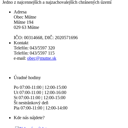
Jedno z najcennejších a najzachovalejších chránených území
Adresa
Obec Mútne
Mútne 194
029 63 Mútne
IČO: 00314668, DIČ: 2020571696
Kontakt
Telefón: 043/5597 320
Telefón: 043/5597 115
e-mail:
obec@mutne.sk
Úradné hodiny
Po 07:00-11:00 | 12:00-15:00
Ut 07:00-11:00 | 12:00-16:00
St 07:00-11:00 | 12:00-15:00
Št nestránkový deň
Pia 07:00-11:00 | 12:00-14:00
Kde nás nájdete?