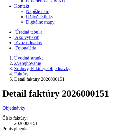
Obsadenosť sály KD
Kontakt
Napíšte nám
Užitočné linky
Digitálne mapy
Úradná tabuľa
Ako vybaviť
Zvoz odpadov
Fotogaléria
Úvodná stránka
Zverejňovanie
Zmluvy, Faktúry, Objednávky
Faktúry
Detail faktúry 2026000151
Detail faktúry 2026000151
Objednávky
Číslo faktúry:
2026000151
Popis plnenia: