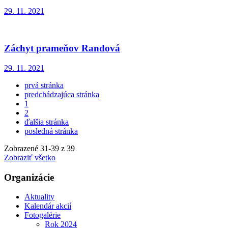
29. 11. 2021
Záchyt prameňov Randová
29. 11. 2021
prvá stránka
predchádzajúca stránka
1
2
ďalšia stránka
posledná stránka
Zobrazené
31
-
39
z 39
Zobraziť všetko
Organizácie
Aktuality
Kalendár akcií
Fotogalérie
Rok 2024