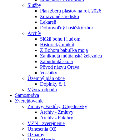
Služby
Plán zberu plastov na rok 2026
Zdravotné stredisko
Lekáreň
Dobrovoľný hasičský zbor
Archív
Slúžil bohu i ľuďom
Historický unikát
Z Bohom babuľka moja
Zaniknutá mútňanská železnica
Zabudnutá škola
Pôvod názvu Orava
Vostatky
Územný plán obce
Doplnky č. 1
Vývoz odpadu
Samospráva
Zverejňovanie
Zmluvy, Faktúry, Objednávky
Archív - Zmluvy
Archív - Faktúry
VZN - zverejnenie
Uznesenia OZ
Oznamy