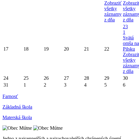
Zobraziť
Zobrazi
všetky
všetky
záznamy
záznam
z dňa
z dňa
23
1
Svätá
omša na
17
18
19
20
21
22
Pilsku
Zobrazi
všetky
záznam
z dňa
24
25
26
27
28
29
30
31
1
2
3
4
5
6
Farnosť
Základná škola
Materská škola
Jedno z najcennejších a najzachovalejších chránených území