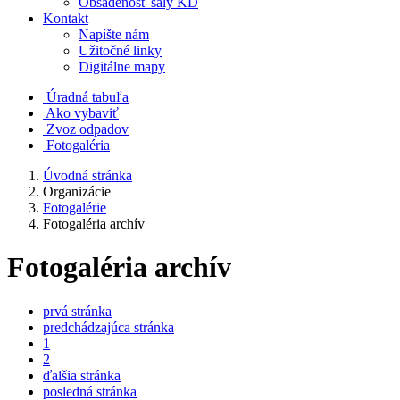
Obsadenosť sály KD
Kontakt
Napíšte nám
Užitočné linky
Digitálne mapy
Úradná tabuľa
Ako vybaviť
Zvoz odpadov
Fotogaléria
Úvodná stránka
Organizácie
Fotogalérie
Fotogaléria archív
Fotogaléria archív
prvá stránka
predchádzajúca stránka
1
2
ďalšia stránka
posledná stránka