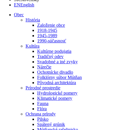
EN
English
Obec
História
Založenie obce
1918-1945
1945-1989
1990-súčasnosť
Kultúra
Kultúrne podujatia
Tradičný odev
Svadobné a iné zvyky
Nárečie
Ochotnícke divadlo
Folklórny súbor Mútňan
Pôvodná architektúra
Prírodné prostredie
Hydrologické pomery
Klimatické pomery
Fauna
Flóra
Ochrana prírody
Pilsko
Spálený grúnik
Mútňanské rašelinisko